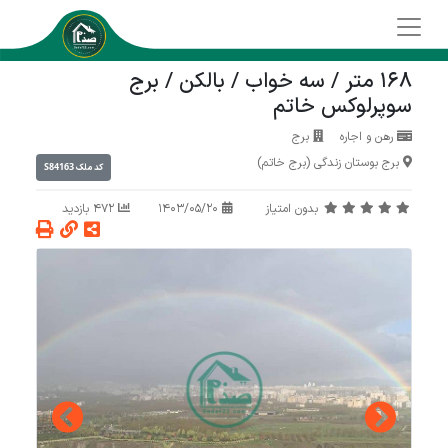
168 متر / سه خواب / بالکن / برج
سوپرلوکس خاتم
رهن و اجاره
برج
برج بوستان زندگی (برج خاتم)
S84163
کد ملک
بدون امتیاز
1403/05/20
472 بازدید