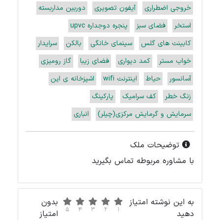
خروجی اضطراری
آیفون تصویری
دوربین مداربسته
استخر
فضای سبز
پنجره دوجداره upvc
کابینت های گلس
سینمای خانگی
بالکن
سرایدار
خواب مستر
کمد دیواری
فضای زیبا
گاز رومیزی
آسانسور
حیاط
اینترنت wifi
اشپزخانه ی اپن
زنگ خطر
کف سرامیک
پارکینگ
سرمایش و گرمایش مرکزی(چیلر)
انباری
توضیحات ملک
با مشاوره مربوطه تماس بگیرید
به این نوشته امتیاز
بدون
5
4
3
2
1
دهید
امتیاز