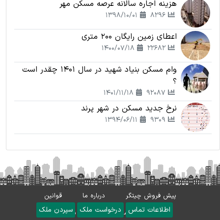
هزینه اجاره سالانه عرصه مسکن مهر
1398/10/01
8296
اعطای زمین رایگان 200 متری
1400/07/18
22682
وام مسکن بنیاد شهید در سال 1401 چقدر است
؟
1401/11/18
92087
نرخ جدید مسکن در شهر پرند
1394/06/11
9309
پیش فروش چیتگر
درباره ما
قوانین
اطلاعات تماس
درخواست ملک
سپردن ملک
کمیسیون املاک
تماس با ما