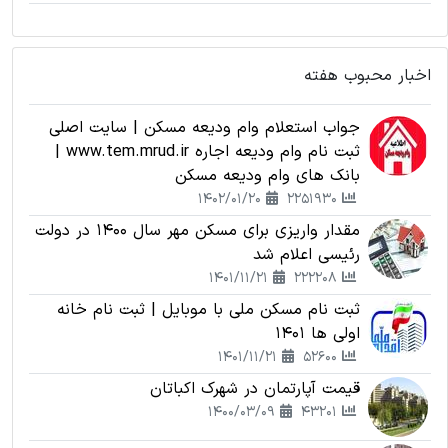
اخبار محبوب هفته
جواب استعلام وام ودیعه مسکن | سایت اصلی
ثبت نام وام ودیعه اجاره www.tem.mrud.ir |
بانک های وام ودیعه مسکن
1402/01/20
2251930
مقدار واریزی برای مسکن مهر سال 1400 در دولت
رئیسی اعلام شد
1401/11/21
222208
ثبت نام مسکن ملی با موبایل | ثبت نام خانه
اولی ها 1401
1401/11/21
52600
قیمت آپارتمان در شهرک اکباتان
1400/03/09
43201