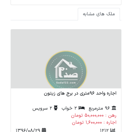
ملک های مشابه
اجاره واحد 96متری در برج های زیتون
اجاره
96 مترمربع
2 خواب
2 سرویس
رهن : 50,000,000 تومان
رهن :
اجاره : 1,600,000 تومان
اجاره
1396/08/29
1212