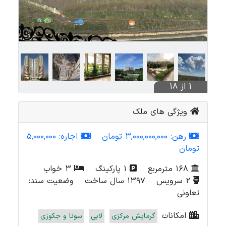
1 از 18
ویژگی های ملک
رهن:
3,000,000,000 تومان
اجاره:
5,000,000
تومان
168 مترمربع
1 پارکینگ
3 خواب
2 سرویس
1397 سال ساخت
وضعیت سند:
تعاونی
امکانات
گرمایش مرکزی
لابی
سونا و جکوزی