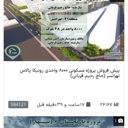
پیش فروش پروژه مسکونی 8000 واحدی رونیکا پالاس
تهرانسر (حاج رحیم قربانی)
S84121
26167
17 ساعت و 39 دقیقه قبل
1