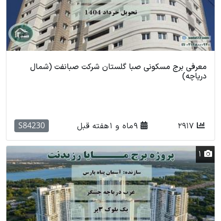
معرفی برج مسکونی صبا گلستان شرکت صبانفت (شمال
دریاچه)
S84230
2917
9 ماه و 1 هفته قبل
1