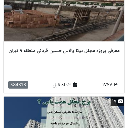
معرفی پروژه مجلل نیکا پالاس حسین قربانی منطقه 9 تهران
S84313
1727
3 ماه قبل
17