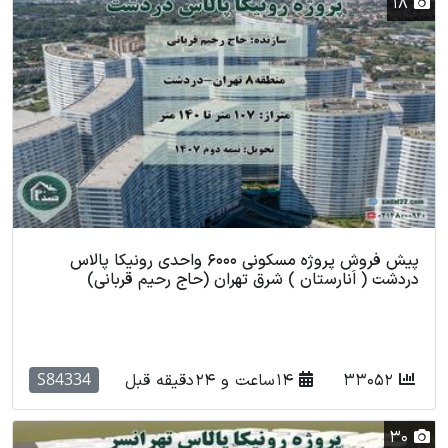
18
پیش فروش پروژه مسکونی 6000 واحدی رونیکا پالاس
دردشت ( اَنارستان ) شرق تهران (حاج رحیم قربانی)
S84334
33052
14 ساعت و 24 دقیقه قبل
30