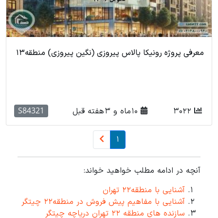
معرفی پروژه رونیکا پالاس پیروزی (نگین پیروزی) منطقه13
S84321
3022
10 ماه و 3 هفته قبل
1
آنچه در ادامه مطلب خواهید خواند:
آشنایی با منطقه22 تهران
آشنایی با مفاهیم پیش فروش در منطقه22 چیتگر
سازنده های منطقه 22 تهران دریاچه چیتگر