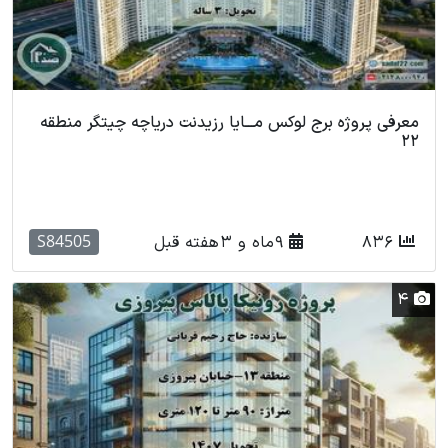
معرفی پروژه برج لوکس مـــایا رزیدنت دریاچه چیتگر منطقه
22
S84505
836
9 ماه و 3 هفته قبل
4