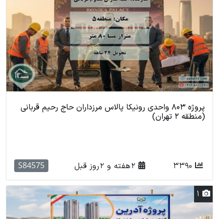
پروژه 803 واحدی رونیکا پالاس مرزداران حاج رحیم قربانی
(منطقه 2 تهران)
S84575
3390
2 هفته و 2 روز قبل
1