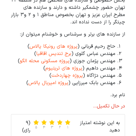
بخش خصوصی و سازنده های شخصی هم در منطقه 22
تهران حضور چشمگیر داشته و دارند و سازنده های
مطرح ایران عزیز و تهران بخصوص مناطق 1 و 2 و3 بازار
چیتگر را از دست نداده اند.
از سازنده های برتر و سرشناس و خوشنام میتوان از:
حاج رحیم قربانی (
پروژه های رونیکا پالاس
)
مهندس عباس گلوی (
برج تندیس اقاقیا
)
مهندس پژمان جوزی (
پروژه مسکونی محله الگو
)
مهندس داهیم (
پروژه های تریتیوم
)
مهندس دژاگاه (
پروژه چهاردخت
)
مهندس بابک میرزایی (
پروژه امپریال پالاس
)
نام برد.
در حال تکمیل...
به این نوشته امتیاز
(9
5
4
3
2
1
دهید
رای)