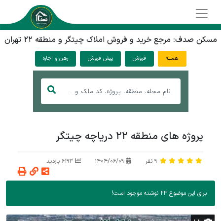
مسکن صدف: مرجع خرید و فروش املاک چیتگر و منطقه ۲۲ تهران
همـــه
فروش
پیش فروش
رهن و اجاره
پروژه های منطقه 22 دریاچه چیتگر
9
نفر
1404/06/09
6193 بازدید
برای این موضوع 23 نوشته موجود است!