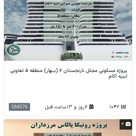
پروژه مسکونی مجلل نارنجستان 6 (بـــهار) منطقه 5 تعاونی
ابنیه آکام
S84576
1042
6 روز و 13 ساعت قبل
2