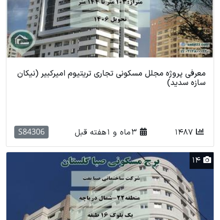
معرفی پروژه مجلل مسکونی تجاری تریتیوم امیرکبیر (نیکان
سازه سدید)
S84306
1487
3 ماه و 1 هفته قبل
14