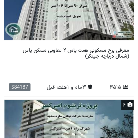
معرفی برج مسکونی همت یاس 2 تعاونی مسکن یاس
(شمال دریاچه چیتگر)
S84187
4515
3 ماه و 1 هفته قبل
6