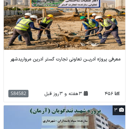
معرفی پروژه آدریـــن تعاونی تجارت گستر آدرین مرواریدشهر
S84582
456
3 هفته و 3 روز قبل
3