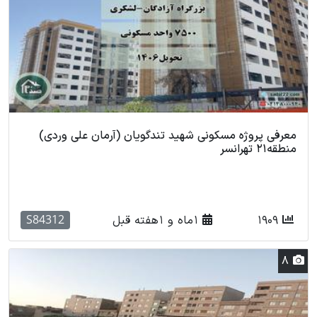
معرفی پروژه مسکونی شهید تندگویان (آرمان علی وردی)
منطقه21 تهرانسر
S84312
1909
1 ماه و 1 هفته قبل
8