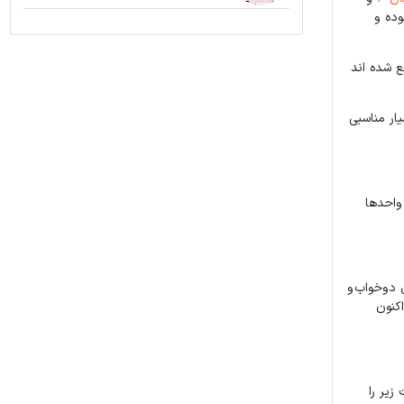
وده و
نی مناسب در ناحیه در حال رشد کوهک می باشد. برج های نارنجستان دقیقا در ضلع جنوبی شهرک یاس2 واقع شده اند
ار مناسبی
 واحدها
طبقه منفی+1 طبقه لابی +7 طبقه مسکونی) با 84 واحد مسکونی به متراژ 102متر دوخواب و 130 متری دوخواب و
بردای هم اکنون
 زیر را