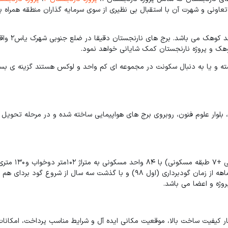
تعاونی و شهرت آن با استقبال بی نظیری از سوی سرمایه گذاران منطقه همراه ب
از مزایای پروژه نارنجستان موقعیت مکا
وهک و پروژه نارنجستان کمک شایانی خواهد نمود.
ته و یا به دنبال سکونت در مجموعه ای کم واحد و لوکس هستند گزینه ی بسی
مع طوبی، بلوار علوم فنون، روبروی برج های هواپیمایی ساخته شده و در مرحله تحویل
پروژه نارنجستان 1؛ در قالب دو برج 10 طبقه (2 
150 متری 3 خوابه با پارکینگ و انباری هر طبقه 8 واحد با تحویل 36 ماهه از زمان گودبرداری (اول 98) و با گذشت سه سال از شروع گود 
شد و در کنار کیفیت ساخت بالا، موقعیت مکانی ایده آل و شرایط مناسب پرداخت، امکانات