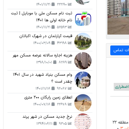
1401/11/21
222190
ثبت نام مسکن ملی با موبایل | ثبت
نام خانه اولی ها 1401
1401/11/21
52593
قیمت آپارتمان در شهرک اکباتان
1400/03/09
43198
ات تماس
هزینه اجاره سالانه عرصه مسکن مهر
1398/10/01
8289
وام مسکن بنیاد شهید در سال 1401
چقدر است ؟
ضطراری
1401/11/18
92087
اعطای زمین رایگان 200 متری
1400/07/18
22678
نرخ جدید مسکن در شهر پرند
در منطقه 22 تهران در حال ساخت می باشد. این تعاونی یکی از پرآوازه ترین تعاونی های منطقه 22
1394/06/11
9305
ن 3
و