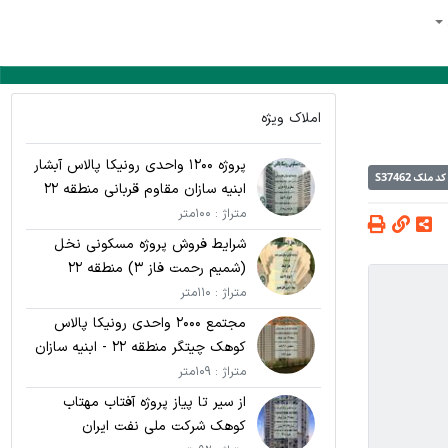
املاک ویژه
پروژه 1200 واحدی رونیکا پالاس آبشار
کد ملک
S37462
ابنیه سازان مقاوم قربانی منطقه 22
متراژ : 100متر
شرایط فروش پروژه مسکونی نخل
(شمیم رحمت فاز 3) منطقه 22
متراژ : 110متر
مجتمع 2000 واحدی رونیکا پالاس
کوهک چیتگر منطقه 22 - ابنیه سازان
مقاوم قربانی
متراژ : 109متر
از سیر تا پیاز پروژه آفتاب مهتاب
کوهک شرکت ملی نفت ایران