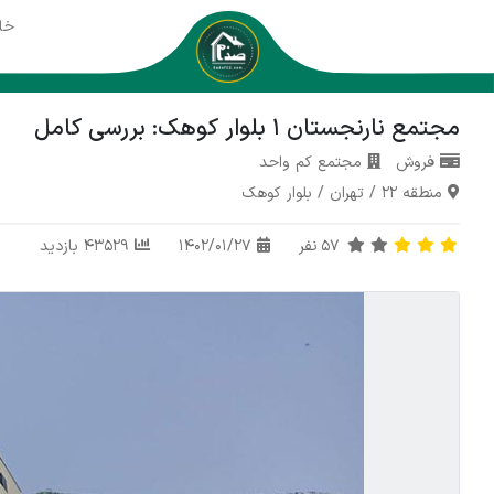
خا
مجتمع نارنجستان ۱ بلوار کوهک: بررسی کامل
فروش
مجتمع کم واحد
منطقه 22
/
تهران
/
بلوار کوهک
57
نفر
1402/01/27
43529 بازدید