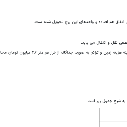
قطعی نقل و انتقال می یابد.
قرارداد ساخت برج نارنجستان 1 متری 4.7 میلیون تومان می باشد که البته هزینه زمین و تراکم به صورت جداگانه ا