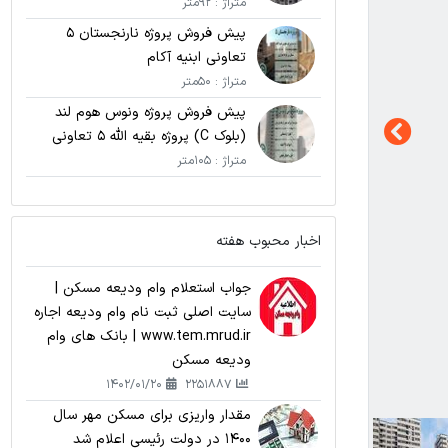
متراژ : 92متر
پیش فروش پروژه نارنجستان 5
تعاونی ابنیه آکام
متراژ : 50متر
پیش فروش پروژه ونوس هوم لند
(بلوک C) پروژه بقیه الله 5 تعاونی
نامی اریکه پارسیان
متراژ : 105متر
اخبار محبوب هفته
جواب استعلام وام ودیعه مسکن |
سایت اصلی ثبت نام وام ودیعه اجاره
www.tem.mrud.ir | بانک های وام
ودیعه مسکن
1402/01/20
2251887
مقدار واریزی برای مسکن مهر سال
1400 در دولت رئیسی اعلام شد