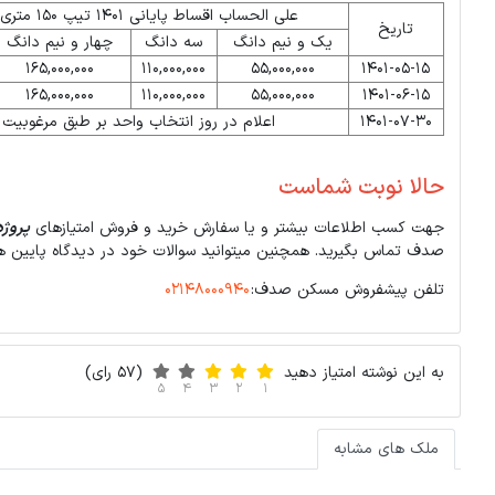
علی الحساب اقساط پایانی 1401 تیپ 150 متری (تومان)
تاریخ
یک و نیم دانگ
سه دانگ
چهار و نیم دانگ
165,000,000
110,000,000
55,000,000
1401-05-15
165,000,000
110,000,000
55,000,000
1401-06-15
1401-07-30
اعلام در روز انتخاب واحد بر طبق مرغوبیت 
حالا نوبت شماست
جهت کسب اطلاعات بیشتر و یا سفارش خرید و فروش امتیازهای
پروژه
صدف تماس بگیرید. همچنین میتوانید سوالات خود در دیدگاه پایین ه
تلفن پیشفروش مسکن صدف:
02148000940
به این نوشته امتیاز دهید
(57 رای)
5
4
3
2
1
ملک های مشابه