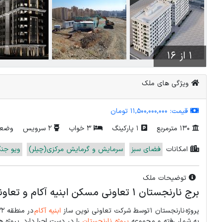
1 از 16
ویژگی های ملک
قیمت:
11,500,000,000 تومان
130 مترمربع
1 پارکینگ
3 خواب
2 سرویس
وضعی
امکانات
فضای سبز
سرمایش و گرمایش مرکزی(چیلر)
ویو جن
توضیحات ملک
برج نارنجستان 1 تعاونی مسکن ابنیه آکام و تعاونی هوایی فتح سپاه
پروژه نارنجستان 1 توسط شرکت تعاونی نوین ساز
ابنیه آکام
به شمار رفته و مجموعه
پروژه نارنجستان
را در دست اجرا دارد. پروژه ه