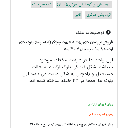
سرمایش و گرمایش مرکزی(چیلر)
کف سرامیک
گرمایش مرکزی
لابی
توضیحات ملک
فروش اپارتمان های پهنه A شهرک چیتگر (امام رضا) بلوک های
ارکیده 8 و 9 و پامچال 2 و 4 و 5
این واحد ها در طبقات مختلف موجود
میباشند.شکل فیزیکی بلوک ارکیده به حالت
مستطیل و پامچال به شکل مثلث می باشد.این
بلوک ها جمعا در 23 طبقه ساخته شده اند.
پیش فروش اپارتمان
رهن و اجاره مسکن
پیش فروش مسکونی,برج های منطقه 22,ارزون ترین برج منطقه 22