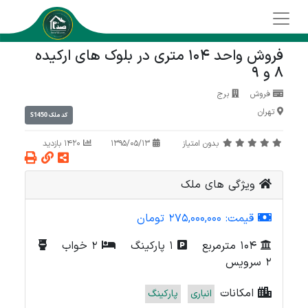
فروش واحد 104 متری در بلوک های ارکیده
8 و 9
فروش
برج
تهران
S1450
کد ملک
بدون امتیاز
1395/05/13
1420 بازدید
ویژگی های ملک
قیمت:
275,000,000 تومان
104 مترمربع
1 پارکینگ
2 خواب
2 سرویس
امکانات
انباری
پارکینگ