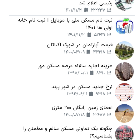
رئیسی اعلام شد
1401/11/21
222237
ثبت نام مسکن ملی با موبایل | ثبت نام خانه
اولی ها 1401
1401/11/21
52631
قیمت آپارتمان در شهرک اکباتان
1400/03/09
43218
هزینه اجاره سالانه عرصه مسکن مهر
1398/10/01
8310
نرخ جدید مسکن در شهر پرند
1394/06/11
9318
اعطای زمین رایگان 200 متری
1400/07/18
22687
چگونه یک تعاونی مسکن سالم و مطمئن را
بشناسیم؟؟