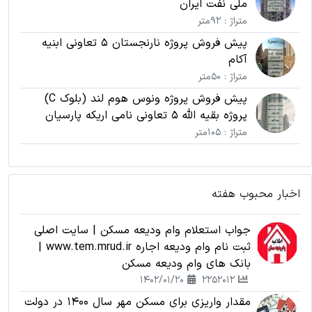
ملی نفت ایران
متراژ : 92متر
پیش فروش پروژه نارنجستان 5 تعاونی ابنیه
آکام
متراژ : 50متر
پیش فروش پروژه ونوس هوم لند (بلوک C)
پروژه بقیه الله 5 تعاونی نامی اریکه پارسیان
متراژ : 105متر
اخبار محبوب هفته
جواب استعلام وام ودیعه مسکن | سایت اصلی
ثبت نام وام ودیعه اجاره www.tem.mrud.ir |
بانک های وام ودیعه مسکن
1402/01/20
2252012
مقدار واریزی برای مسکن مهر سال 1400 در دولت