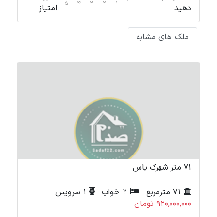
5
4
3
2
1
دهید
امتیاز
ملک های مشابه
71 متر شهرک یاس
72 متر ش
71 مترمربع
2 خواب
1 سرویس
920,000,000 تومان
000