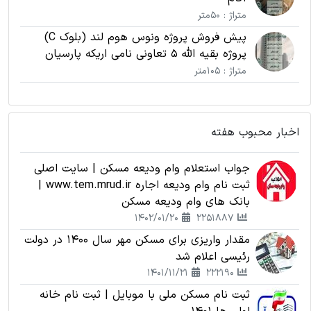
متراژ : 50متر
پیش فروش پروژه ونوس هوم لند (بلوک C)
پروژه بقیه الله 5 تعاونی نامی اریکه پارسیان
متراژ : 105متر
اخبار محبوب هفته
جواب استعلام وام ودیعه مسکن | سایت اصلی
ثبت نام وام ودیعه اجاره www.tem.mrud.ir |
بانک های وام ودیعه مسکن
1402/01/20
2251887
مقدار واریزی برای مسکن مهر سال 1400 در دولت
رئیسی اعلام شد
1401/11/21
222190
ثبت نام مسکن ملی با موبایل | ثبت نام خانه