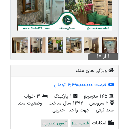
1 از 17
ویژگی های ملک
قیمت:
4,490,000,000 تومان
145 مترمربع
1 پارکینگ
3 خواب
2 سرویس
1392 سال ساخت
وضعیت سند:
سند ثبتی
جهت واحد:
جنوبی
امکانات
فضای سبز
آیفون تصویری