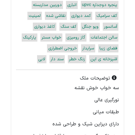
پنجره دوجداره upvc
انباری
دوربین مداربسته
کف سرامیک
کمد دیواری
نقاشی شده
لمینیت
آسانسور
ویو جنگل
کف سنگ
کاغذ دیواری
سالن اجتماعات
گاز رومیزی
خواب مستر
پارکینگ
فضای زیبا
سرایدار
خروجی اضطراری
اشپزخانه ی اپن
زنگ خطر
سند دار
لابی
توضیحات ملک
سه خواب خوش نقشه
نورگیری عالی
طبقات میانی
دارای دیزاین شیک و طراحی شده