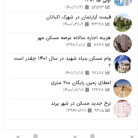
اولی ها 1401
1401/11/21
52593
قیمت آپارتمان در شهرک اکباتان
1400/03/09
43198
هزینه اجاره سالانه عرصه مسکن مهر
1398/10/01
8289
وام مسکن بنیاد شهید در سال 1401 چقدر است
؟
1401/11/18
92087
اعطای زمین رایگان 200 متری
1400/07/18
22678
نرخ جدید مسکن در شهر پرند
1394/06/11
9305