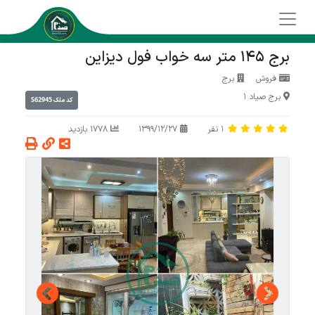
برج 145 متر سه خواب فول دیزاین
فروش
برج
برج صیاد 1
S62945
کد ملک
1
نفر
1399/12/27
1778 بازدید