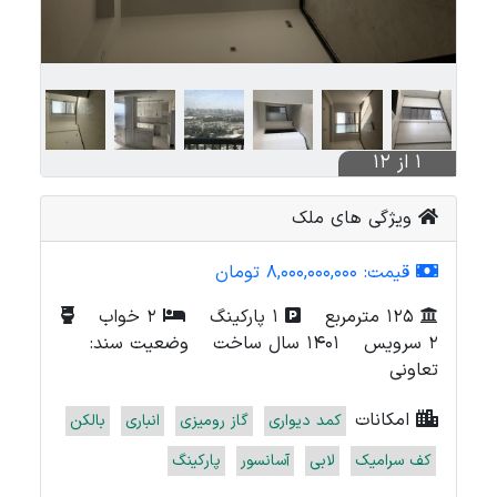
1 از 12
ویژگی های ملک
قیمت:
8,000,000,000 تومان
125 مترمربع
1 پارکینگ
2 خواب
2 سرویس
1401 سال ساخت
وضعیت سند:
تعاونی
امکانات
کمد دیواری
گاز رومیزی
انباری
بالکن
کف سرامیک
لابی
آسانسور
پارکینگ