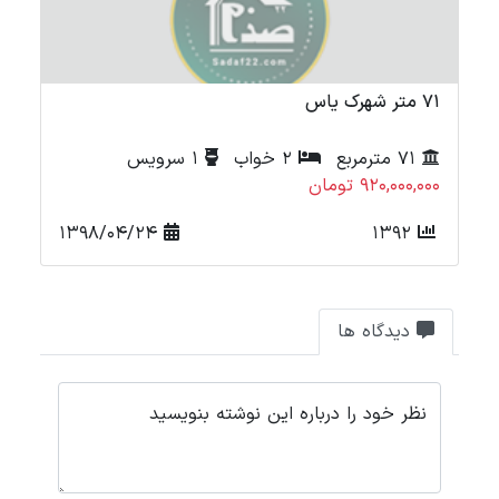
71 متر شهرک یاس
72 متر ش
71 مترمربع
2 خواب
1 سرویس
920,000,000 تومان
000
1398/04/24
1392
دیدگاه ها
نظر خود را درباره این نوشته بنویسید