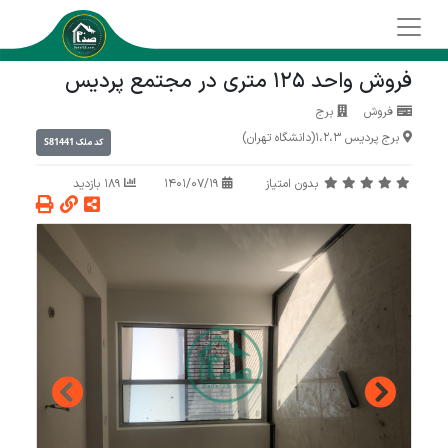
فروش واحد 125 متری در مجتمع پردیس
فروش
برج
برج پردیس 1،2،3(دانشگاه تهران)
S81441
کد ملک
بدون امتیاز
1401/07/19
189 بازدید