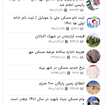
رئیسی اعلام شد
1401/11/21
222222
ثبت نام مسکن ملی با موبایل | ثبت نام خانه
اولی ها 1401
1401/11/21
52616
قیمت آپارتمان در شهرک اکباتان
1400/03/09
43209
هزینه اجاره سالانه عرصه مسکن مهر
1398/10/01
8300
نرخ جدید مسکن در شهر پرند
1394/06/11
9316
اعطای زمین رایگان 200 متری
1400/07/18
22684
وام مسکن بنیاد شهید در سال 1401 چقدر است
؟