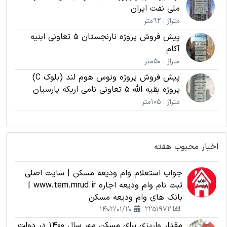
ملی نفت ایران
متراژ : 92متر
پیش فروش پروژه نارنجستان 5 تعاونی ابنیه
آکام
متراژ : 50متر
پیش فروش پروژه ونوس هوم لند (بلوک C)
پروژه بقیه الله 5 تعاونی نامی اریکه پارسیان
متراژ : 105متر
اخبار محبوب هفته
جواب استعلام وام ودیعه مسکن | سایت اصلی
ثبت نام وام ودیعه اجاره www.tem.mrud.ir |
بانک های وام ودیعه مسکن
1402/01/20
2251972
مقدار واریزی برای مسکن مهر سال 1400 در دولت