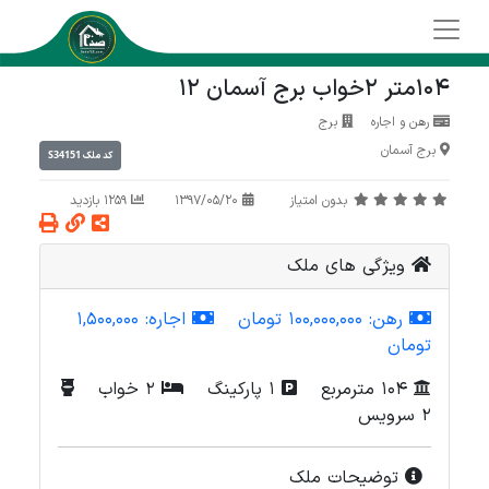
104متر 2خواب برج آسمان 12
رهن و اجاره
برج
برج آسمان
S34151
کد ملک
بدون امتیاز
1397/05/20
1259 بازدید
ویژگی های ملک
رهن:
100,000,000 تومان
اجاره:
1,500,000
تومان
104 مترمربع
1 پارکینگ
2 خواب
2 سرویس
توضیحات ملک