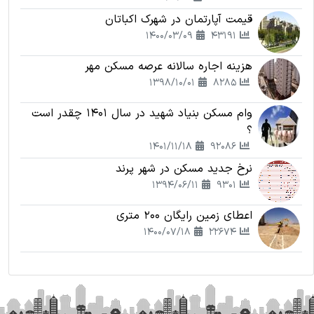
قیمت آپارتمان در شهرک اکباتان
1400/03/09
43191
هزینه اجاره سالانه عرصه مسکن مهر
1398/10/01
8285
وام مسکن بنیاد شهید در سال 1401 چقدر است
؟
1401/11/18
92086
نرخ جدید مسکن در شهر پرند
1394/06/11
9301
اعطای زمین رایگان 200 متری
1400/07/18
22674