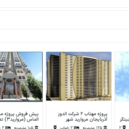
پروژه مهتاب 2 شرکت الدوز
پیش فروش پروژه م
هرک چیتگر
آذربایجان مروارید شهر
الماس (مرو
مسکن دندانپزشکان چ
2
125 مترمربع
2 خواب
105 مترمربع
2 خواب