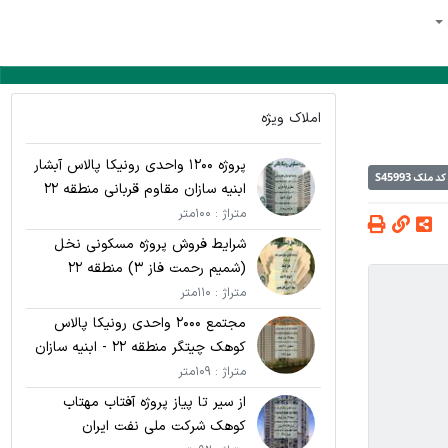
املاک ویژه
پروژه 1200 واحدی رونیکا پالاس آبشار
کد ملک
S45993
ابنیه سازان مقاوم قربانی منطقه 22
متراژ : 100متر
شرایط فروش پروژه مسکونی نخل
(شمیم رحمت فاز 3) منطقه 22
متراژ : 110متر
مجتمع 2000 واحدی رونیکا پالاس
کوهک چیتگر منطقه 22 - ابنیه سازان
مقاوم قربانی
متراژ : 109متر
از سیر تا پیاز پروژه آفتاب مهتاب
کوهک شرکت ملی نفت ایران