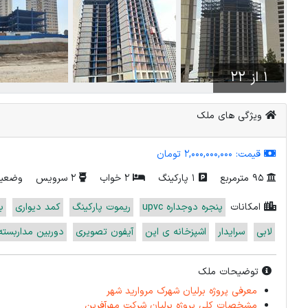
1 از 22
ویژگی های ملک
قیمت:
2,000,000,000 تومان
95 مترمربع
1 پارکینگ
2 خواب
2 سرویس
وضعیت
امکانات
پنجره دوجداره upvc
ریموت پارکینگ
کمد دیواری
ب
لابی
سرایدار
اشپزخانه ی اپن
آیفون تصویری
دوربین مداربسته
توضیحات ملک
معرفی پروژه برلیان شهرک مروارید شهر
مشخصات کلی پروژه برلیان شرکت مهرآفرین