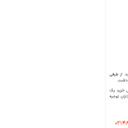
مرواریدشهر محسوب می شود. از طرفی
ل خرید یک
ران توجیه
0214