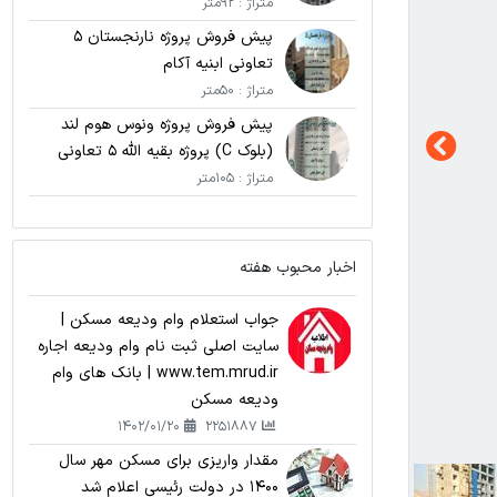
متراژ : 92متر
پیش فروش پروژه نارنجستان 5
تعاونی ابنیه آکام
متراژ : 50متر
پیش فروش پروژه ونوس هوم لند
(بلوک C) پروژه بقیه الله 5 تعاونی
نامی اریکه پارسیان
متراژ : 105متر
اخبار محبوب هفته
جواب استعلام وام ودیعه مسکن |
سایت اصلی ثبت نام وام ودیعه اجاره
www.tem.mrud.ir | بانک های وام
ودیعه مسکن
1402/01/20
2251887
مقدار واریزی برای مسکن مهر سال
1400 در دولت رئیسی اعلام شد