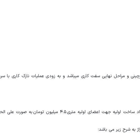
 مرحله اتمام اسکلت و دیوارچینی و مراحل نهایی سفت کاری میباشد و به زودی عملیات نازک کاری ب
قیمت زمین و تراکم پروژه برلیان متری 1.5 میلیون تومان بوده و قرارداد ساخت اولیه جهت اعضای اولیه متری 4.5 می
ژ به شرح زیر می باشد؛