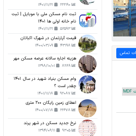
1401/11/21
222190
ثبت نام مسکن ملی با موبایل | ثبت
نام خانه اولی ها 1401
1401/11/21
52593
قیمت آپارتمان در شهرک اکباتان
1400/03/09
43198
ات تماس
هزینه اجاره سالانه عرصه مسکن مهر
1398/10/01
8289
وام مسکن بنیاد شهید در سال 1401
چقدر است ؟
MDF
1401/11/18
92087
اعطای زمین رایگان 200 متری
1400/07/18
22678
نرخ جدید مسکن در شهر پرند
1394/06/11
9305