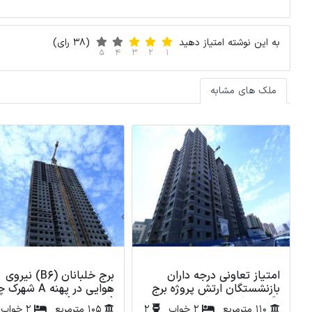
به این نوشته امتیاز دهید
(38 رای)
5
4
3
2
1
ملک های مشابه
امتیاز تعاونی درجه داران
برج خلبانان (B6) نیروی
بازنشستگان ارتش پروژه برج
هوایی در پهنه A ش
نگین ساحل دریاچه
(امام رضا)
110 مترمربع
2 خواب
2
105 مترمربع
2 خواب