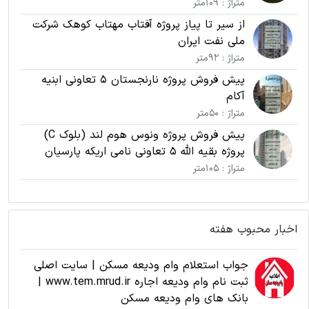
متراژ : 109متر
از سیر تا پیاز پروژه آفتاب مهتاب کوهک شرکت
ملی نفت ایران
متراژ : 92متر
پیش فروش پروژه نارنجستان 5 تعاونی ابنیه
آکام
متراژ : 50متر
پیش فروش پروژه ونوس هوم لند (بلوک C)
پروژه بقیه الله 5 تعاونی نامی اریکه پارسیان
متراژ : 105متر
اخبار محبوب هفته
جواب استعلام وام ودیعه مسکن | سایت اصلی
ثبت نام وام ودیعه اجاره www.tem.mrud.ir |
بانک های وام ودیعه مسکن