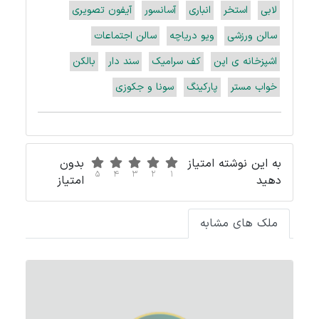
لابی
استخر
انباری
آسانسور
آیفون تصویری
سالن ورزشی
ویو دریاچه
سالن اجتماعات
اشپزخانه ی اپن
کف سرامیک
سند دار
بالکن
خواب مستر
پارکینگ
سونا و جکوزی
به این نوشته امتیاز
بدون
5
4
3
2
1
دهید
امتیاز
ملک های مشابه