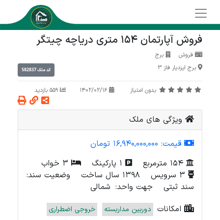
فروش آپارتمان 154 متری دریاچه چیتگر
فروش
برج
برج ایزدیار فاز 3
S82837
کد ملک
بدون امتیاز
1402/02/16
559 بازدید
ویژگی های ملک
قیمت:
16,940,000,000 تومان
154 مترمربع
1 پارکینگ
3 خواب
3 سرویس
1398 سال ساخت
وضعیت سند:
سند ثبتی
جهت واحد:
شمالی
امکانات
دوربین مداربسته
خروجی اضطراری