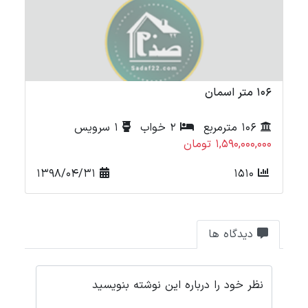
106 متر اسمان
71 متر شه
106 مترمربع
2 خواب
1 سرویس
1,590,000,000 تومان
000
1398/04/31
1510
دیدگاه ها
نظر خود را درباره این نوشته بنویسید