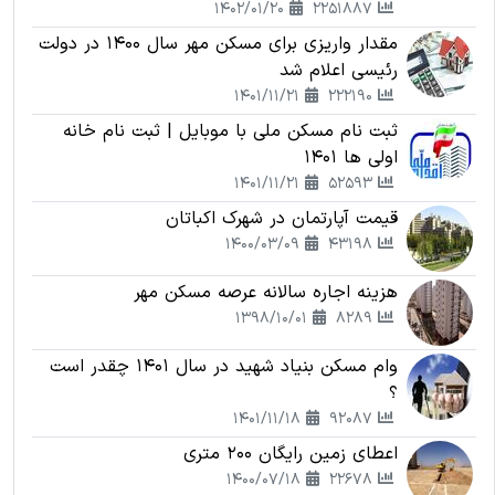
1402/01/20
2251887
مقدار واریزی برای مسکن مهر سال 1400 در دولت
رئیسی اعلام شد
1401/11/21
222190
ثبت نام مسکن ملی با موبایل | ثبت نام خانه
اولی ها 1401
1401/11/21
52593
قیمت آپارتمان در شهرک اکباتان
1400/03/09
43198
هزینه اجاره سالانه عرصه مسکن مهر
1398/10/01
8289
وام مسکن بنیاد شهید در سال 1401 چقدر است
؟
1401/11/18
92087
اعطای زمین رایگان 200 متری
1400/07/18
22678