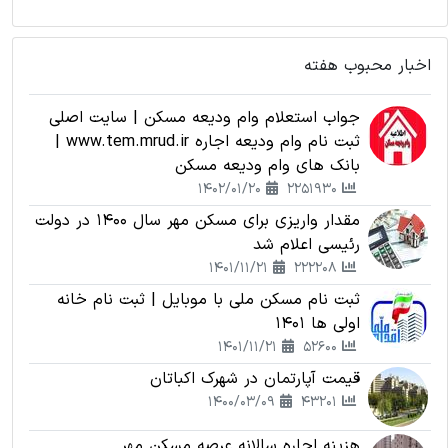
اخبار محبوب هفته
جواب استعلام وام ودیعه مسکن | سایت اصلی
ثبت نام وام ودیعه اجاره www.tem.mrud.ir |
بانک های وام ودیعه مسکن
1402/01/20
2251930
مقدار واریزی برای مسکن مهر سال 1400 در دولت
رئیسی اعلام شد
1401/11/21
222208
ثبت نام مسکن ملی با موبایل | ثبت نام خانه
اولی ها 1401
1401/11/21
52600
قیمت آپارتمان در شهرک اکباتان
1400/03/09
43201
هزینه اجاره سالانه عرصه مسکن مهر