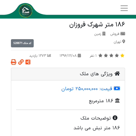
186 متر شهرک فروزان
فروش
زمین
تهران
S28871
کد ملک
1
نفر
1396/12/08
1273 بازدید
ویژگی های ملک
قیمت:
250,000,000 تومان
186 مترمربع
توضیحات ملک
186 متر نبش می باشد