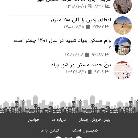
1398/10/01
8296
اعطای زمین رایگان 200 متری
1400/07/18
22682
وام مسکن بنیاد شهید در سال 1401 چقدر است
؟
1401/11/18
92087
نرخ جدید مسکن در شهر پرند
1394/06/11
9309
پیش فروش چیتگر
درباره ما
قوانین
کمیسیون املاک
تماس با ما