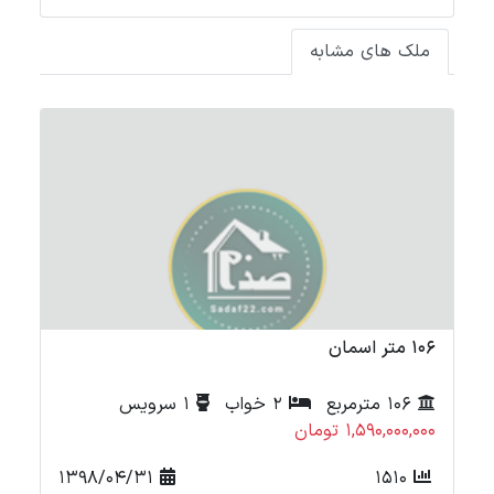
ملک های مشابه
71 متر شهرک یاس
2 خواب
1 سرویس
71 مترمربع
2 خواب
920,000,000 تومان
1392
1398/04/31