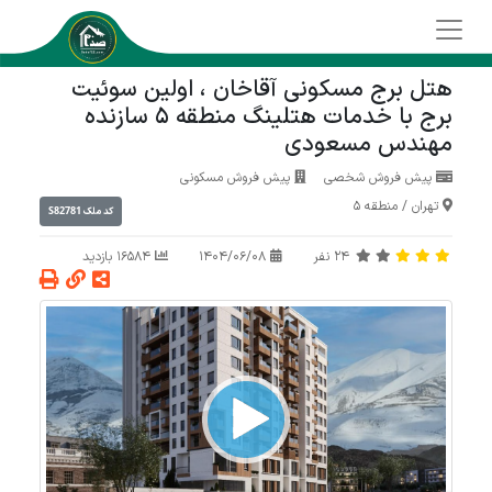
هتل برج مسکونی آقاخان ، اولین سوئیت
برج با خدمات هتلینگ منطقه 5 سازنده
مهندس مسعودی
پیش فروش شخصی
پیش فروش مسکونی
تهران
/
منطقه 5
S82781
کد ملک
24
نفر
1404/06/08
16584 بازدید
Video
Player