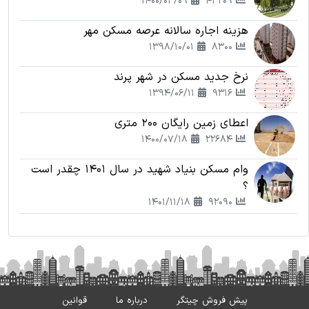
1400/03/09
43209
هزینه اجاره سالانه عرصه مسکن مهر
1398/10/01
8300
نرخ جدید مسکن در شهر پرند
1394/06/11
9316
اعطای زمین رایگان 200 متری
1400/07/18
22684
وام مسکن بنیاد شهید در سال 1401 چقدر است
؟
1401/11/18
92090
پیش فروش چیتگر
درباره ما
قوانین