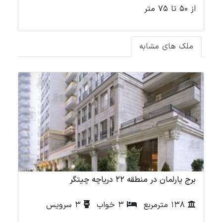
از 50 تا 75 متر
ملک های مشابه
برج پارلمان در منطقه 22 دریاچه چیتگر
پی
138 مترمربع
3 خواب
3 سرویس