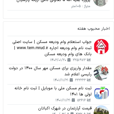
پروژه بقیه الله 5 تعاونی نامی اریکه پارسیان
متراژ : 105متر
اخبار محبوب هفته
جواب استعلام وام ودیعه مسکن | سایت اصلی
ثبت نام وام ودیعه اجاره www.tem.mrud.ir |
بانک های وام ودیعه مسکن
1402/01/20
2251972
مقدار واریزی برای مسکن مهر سال 1400 در دولت
رئیسی اعلام شد
1401/11/21
222222
ثبت نام مسکن ملی با موبایل | ثبت نام خانه
اولی ها 1401
1401/11/21
52616
قیمت آپارتمان در شهرک اکباتان