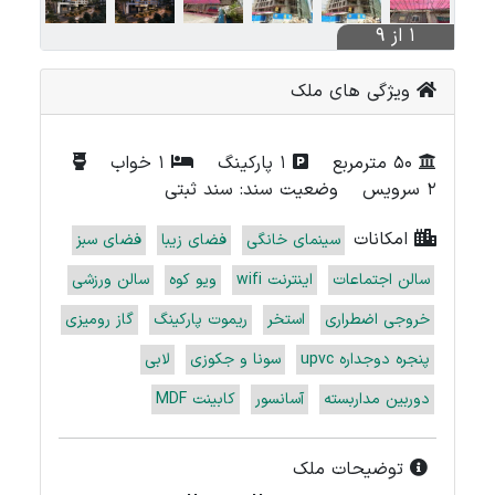
1 از 9
ویژگی های ملک
50 مترمربع
1 پارکینگ
1 خواب
2 سرویس
وضعیت سند: سند ثبتی
امکانات
سینمای خانگی
فضای زیبا
فضای سبز
سالن اجتماعات
اینترنت wifi
ویو کوه
سالن ورزشی
خروجی اضطراری
استخر
ریموت پارکینگ
گاز رومیزی
پنجره دوجداره upvc
سونا و جکوزی
لابی
دوربین مداربسته
آسانسور
کابینت MDF
توضیحات ملک