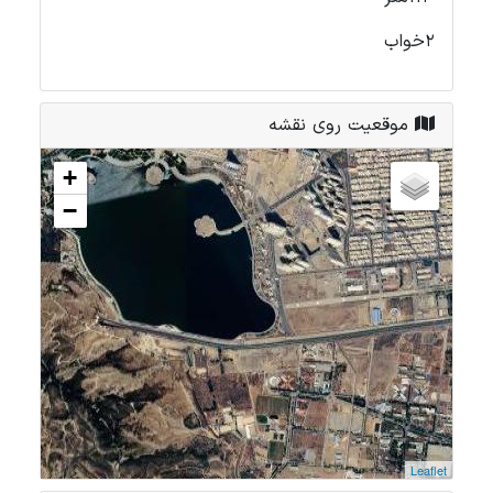
2خواب
موقعیت روی نقشه
+
−
Leaflet