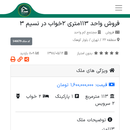
فروش واحد 113متری 2خواب در نسیم 3
فروش
مجتمع کم واحد
منطقه 22
/
تهران
/
بلوار کوهک
S46679
کد ملک
بدون امتیاز
1398/05/12
809 بازدید
ویژگی های ملک
قیمت:
1,600,000,000 تومان
113 مترمربع
1 پارکینگ
2 خواب
2 سرویس
توضیحات ملک
113متر