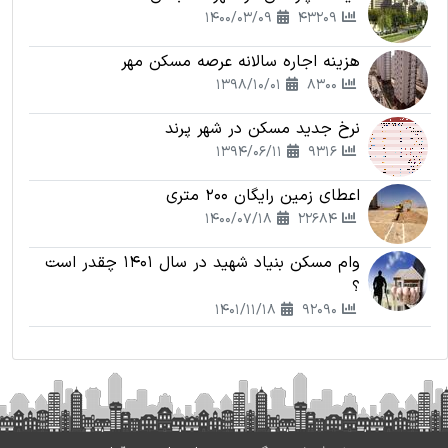
1400/03/09
43209
هزینه اجاره سالانه عرصه مسکن مهر
1398/10/01
8300
نرخ جدید مسکن در شهر پرند
1394/06/11
9316
اعطای زمین رایگان 200 متری
1400/07/18
22684
وام مسکن بنیاد شهید در سال 1401 چقدر است
؟
1401/11/18
92090