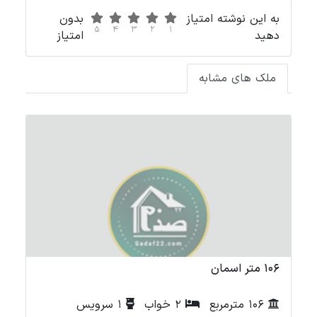
به این نوشته امتیاز
بدون
5
4
3
2
1
دهید
امتیاز
ملک های مشابه
106 متر اسمان
71 متر شه
106 مترمربع
2 خواب
1 سرویس