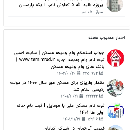
پروژه بقیه الله 5 تعاونی نامی اریکه پارسیان
متراژ : 105متر
اخبار محبوب هفته
جواب استعلام وام ودیعه مسکن | سایت اصلی
ثبت نام وام ودیعه اجاره www.tem.mrud.ir |
بانک های وام ودیعه مسکن
1402/01/20
2251972
مقدار واریزی برای مسکن مهر سال 1400 در دولت
رئیسی اعلام شد
1401/11/21
222222
ثبت نام مسکن ملی با موبایل | ثبت نام خانه
اولی ها 1401
1401/11/21
52616
قیمت آپارتمان در شهرک اکباتان