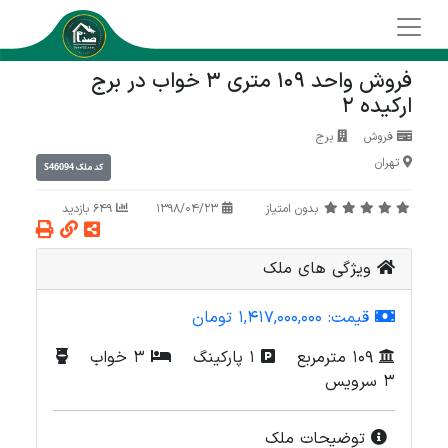
فروش واحد 109 متری 3 خواب در برج
ارکیده 2
فروش
برج
تهران
S46094
کد ملک
بدون امتیاز
1398/04/23
649 بازدید
ویژگی های ملک
قیمت:
1,417,000,000 تومان
109 مترمربع
1 پارکینگ
3 خواب
3 سرویس
توضیحات ملک