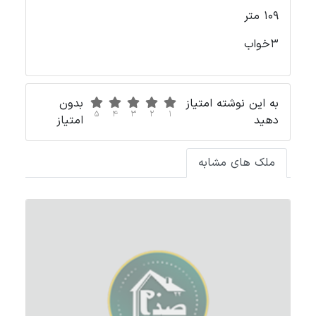
109 متر
3خواب
به این نوشته امتیاز
بدون
5
4
3
2
1
دهید
امتیاز
ملک های مشابه