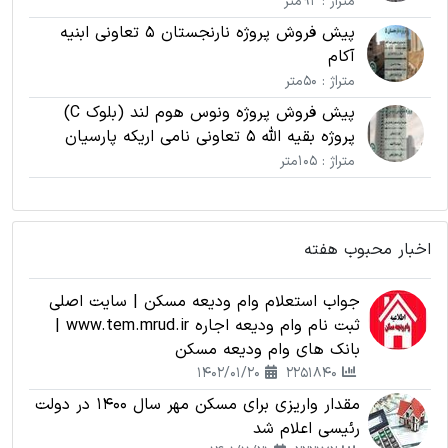
متراژ : 92متر
پیش فروش پروژه نارنجستان 5 تعاونی ابنیه
آکام
متراژ : 50متر
پیش فروش پروژه ونوس هوم لند (بلوک C)
پروژه بقیه الله 5 تعاونی نامی اریکه پارسیان
متراژ : 105متر
اخبار محبوب هفته
جواب استعلام وام ودیعه مسکن | سایت اصلی
ثبت نام وام ودیعه اجاره www.tem.mrud.ir |
بانک های وام ودیعه مسکن
1402/01/20
2251840
مقدار واریزی برای مسکن مهر سال 1400 در دولت
رئیسی اعلام شد