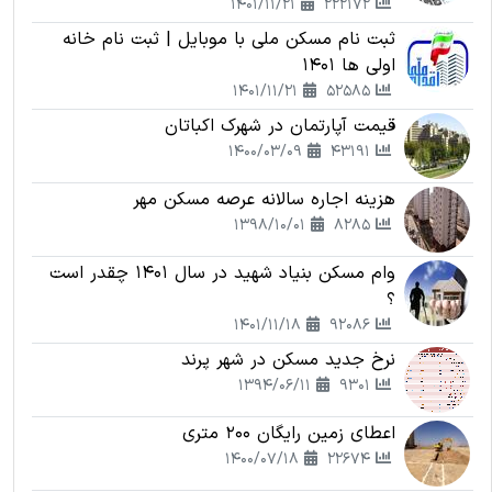
1401/11/21
222172
ثبت نام مسکن ملی با موبایل | ثبت نام خانه
اولی ها 1401
1401/11/21
52585
قیمت آپارتمان در شهرک اکباتان
1400/03/09
43191
هزینه اجاره سالانه عرصه مسکن مهر
1398/10/01
8285
وام مسکن بنیاد شهید در سال 1401 چقدر است
؟
1401/11/18
92086
نرخ جدید مسکن در شهر پرند
1394/06/11
9301
اعطای زمین رایگان 200 متری
1400/07/18
22674