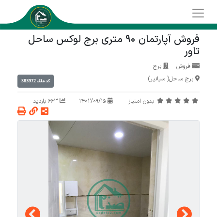
فروش آپارتمان 90 متری برج لوکس ساحل
تاور
فروش
برج
برج ساحل( سپانیر)
S83972
کد ملک
بدون امتیاز
1402/09/15
663 بازدید