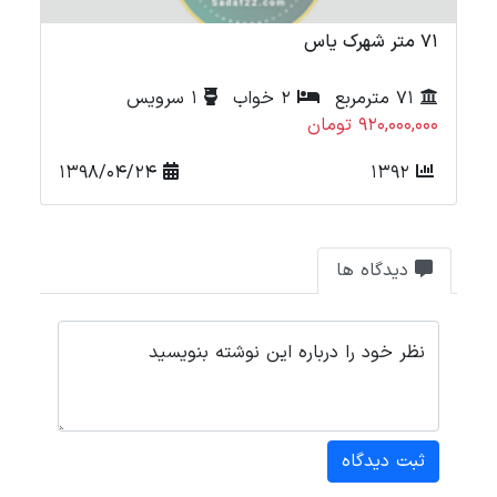
71 متر شهرک یاس
72 متر ش
71 مترمربع
2 خواب
1 سرویس
920,000,000 تومان
000
1398/04/24
1392
دیدگاه ها
نظر خود را درباره این نوشته بنویسید
ثبت دیدگاه