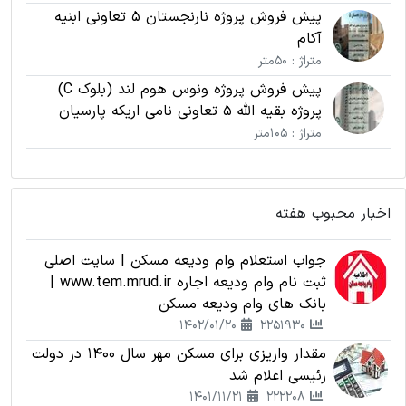
پیش فروش پروژه نارنجستان 5 تعاونی ابنیه
آکام
متراژ : 50متر
پیش فروش پروژه ونوس هوم لند (بلوک C)
پروژه بقیه الله 5 تعاونی نامی اریکه پارسیان
متراژ : 105متر
اخبار محبوب هفته
جواب استعلام وام ودیعه مسکن | سایت اصلی
ثبت نام وام ودیعه اجاره www.tem.mrud.ir |
بانک های وام ودیعه مسکن
1402/01/20
2251930
مقدار واریزی برای مسکن مهر سال 1400 در دولت
رئیسی اعلام شد
1401/11/21
222208