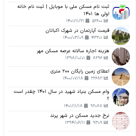
ثبت نام مسکن ملی با موبایل | ثبت نام خانه
اولی ها 1401
1401/11/21
52600
قیمت آپارتمان در شهرک اکباتان
1400/03/09
43201
هزینه اجاره سالانه عرصه مسکن مهر
1398/10/01
8296
اعطای زمین رایگان 200 متری
1400/07/18
22682
وام مسکن بنیاد شهید در سال 1401 چقدر است
؟
1401/11/18
92087
نرخ جدید مسکن در شهر پرند
1394/06/11
9309