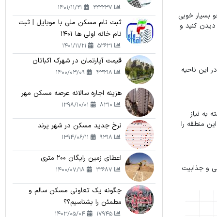
1401/11/21
222237
و بسیار خوبی
ثبت نام مسکن ملی با موبایل | ثبت
 دیدن کنید و
نام خانه اولی ها 1401
1401/11/21
52631
قیمت آپارتمان در شهرک اکباتان
ر این ناحیه
1400/03/09
43218
هزینه اجاره سالانه عرصه مسکن مهر
1398/10/01
8310
 به نیاز
این منطقه را
نرخ جدید مسکن در شهر پرند
1394/06/11
9318
اعطای زمین رایگان 200 متری
یی و جذابیت
1400/07/18
22687
چگونه یک تعاونی مسکن سالم و
مطمئن را بشناسیم؟؟
1403/05/04
17945