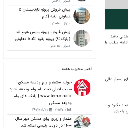
متراژ : 92متر
پیش فروش پروژه نارنجستان 5
تعاونی ابنیه آکام
متراژ : 50متر
پیش فروش پروژه ونوس هوم لند
تدلی باشد.
(بلوک C) پروژه بقیه الله 5 تعاونی
دامه مطلب را
نامی اریکه پارسیان
متراژ : 105متر
اخبار محبوب هفته
ی بسیار عالی
جواب استعلام وام ودیعه مسکن |
سایت اصلی ثبت نام وام ودیعه اجاره
www.tem.mrud.ir | بانک های وام
ودیعه مسکن
صله بگیرد و
1402/01/20
2252012
را برای
مقدار واریزی برای مسکن مهر سال
1400 در دولت رئیسی اعلام شد