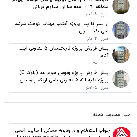
منطقه 22 - ابنیه سازان مقاوم قربانی
متراژ : 109متر
از سیر تا پیاز پروژه آفتاب مهتاب کوهک شرکت
ملی نفت ایران
متراژ : 92متر
پیش فروش پروژه نارنجستان 5 تعاونی ابنیه
آکام
متراژ : 50متر
پیش فروش پروژه ونوس هوم لند (بلوک C)
پروژه بقیه الله 5 تعاونی نامی اریکه پارسیان
متراژ : 105متر
اخبار محبوب هفته
جواب استعلام وام ودیعه مسکن | سایت اصلی