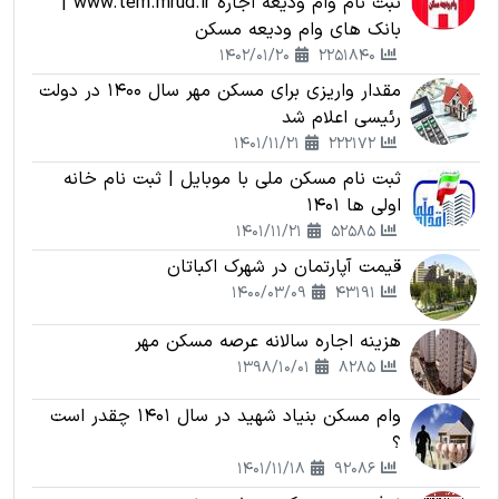
ثبت نام وام ودیعه اجاره www.tem.mrud.ir |
بانک های وام ودیعه مسکن
1402/01/20
2251840
مقدار واریزی برای مسکن مهر سال 1400 در دولت
رئیسی اعلام شد
1401/11/21
222172
ثبت نام مسکن ملی با موبایل | ثبت نام خانه
اولی ها 1401
1401/11/21
52585
قیمت آپارتمان در شهرک اکباتان
1400/03/09
43191
هزینه اجاره سالانه عرصه مسکن مهر
1398/10/01
8285
وام مسکن بنیاد شهید در سال 1401 چقدر است
؟
1401/11/18
92086