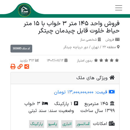
فروش واحد 145 متر 3 خواب با 15 متر
حیاط خلوت قابل چیدمان چیتگر
فروش
شخصی ساز
منطقه 22
/
تهران
/
دور دریاچه چیتگر
S83685
کد ملک
بدون امتیاز
1402/07/12
312 بازدید
ویژگی های ملک
قیمت:
13,000,000,000 تومان
145 مترمربع
1 پارکینگ
3 خواب
1399 سال ساخت
وضعیت سند: سند ثبتی
امکانات
آسانسور
انباری
پاسیو
پارکینگ