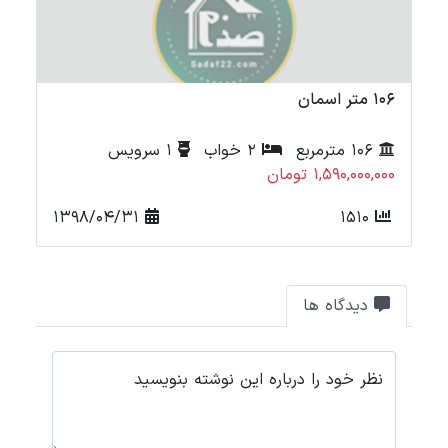
106 متر اسمان
71 متر شه
106 مترمربع
2 خواب
1 سرویس
1,590,000,000 تومان
000
1398/04/31
1510
دیدگاه ها
نظر خود را درباره این نوشته بنویسید