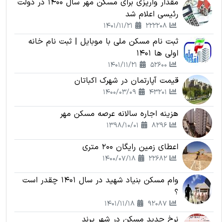
مقدار واریزی برای مسکن مهر سال 1400 در دولت
رئیسی اعلام شد
1401/11/21
222208
ثبت نام مسکن ملی با موبایل | ثبت نام خانه
اولی ها 1401
1401/11/21
52600
قیمت آپارتمان در شهرک اکباتان
1400/03/09
43201
هزینه اجاره سالانه عرصه مسکن مهر
1398/10/01
8296
اعطای زمین رایگان 200 متری
1400/07/18
22682
وام مسکن بنیاد شهید در سال 1401 چقدر است
؟
1401/11/18
92087
نرخ جدید مسکن در شهر پرند