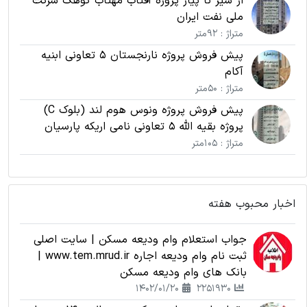
از سیر تا پیاز پروژه آفتاب مهتاب کوهک شرکت
ملی نفت ایران
متراژ : 92متر
پیش فروش پروژه نارنجستان 5 تعاونی ابنیه
آکام
متراژ : 50متر
پیش فروش پروژه ونوس هوم لند (بلوک C)
پروژه بقیه الله 5 تعاونی نامی اریکه پارسیان
متراژ : 105متر
اخبار محبوب هفته
جواب استعلام وام ودیعه مسکن | سایت اصلی
ثبت نام وام ودیعه اجاره www.tem.mrud.ir |
بانک های وام ودیعه مسکن
1402/01/20
2251930