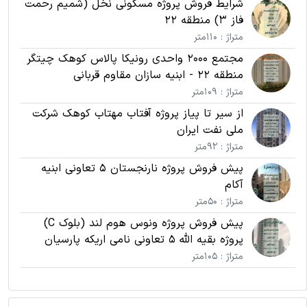
شرایط فروش پروژه مسکونی نخل (شمیم رحمت
فاز 3) منطقه 22
متراژ : 110متر
مجتمع 2000 واحدی رونیکا پالاس کوهک چیتگر
منطقه 22 - ابنیه سازان مقاوم قربانی
متراژ : 109متر
از سیر تا پیاز پروژه آفتاب مهتاب کوهک شرکت
ملی نفت ایران
متراژ : 92متر
پیش فروش پروژه نارنجستان 5 تعاونی ابنیه
آکام
متراژ : 50متر
پیش فروش پروژه ونوس هوم لند (بلوک C)
پروژه بقیه الله 5 تعاونی نامی اریکه پارسیان
متراژ : 105متر