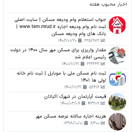
اخبار محبوب هفته
جواب استعلام وام ودیعه مسکن | سایت اصلی
ثبت نام وام ودیعه اجاره www.tem.mrud.ir |
بانک های وام ودیعه مسکن
1402/01/20
2251972
مقدار واریزی برای مسکن مهر سال 1400 در دولت
رئیسی اعلام شد
1401/11/21
222222
ثبت نام مسکن ملی با موبایل | ثبت نام خانه
اولی ها 1401
1401/11/21
52616
قیمت آپارتمان در شهرک اکباتان
1400/03/09
43209
هزینه اجاره سالانه عرصه مسکن مهر
1398/10/01
8300