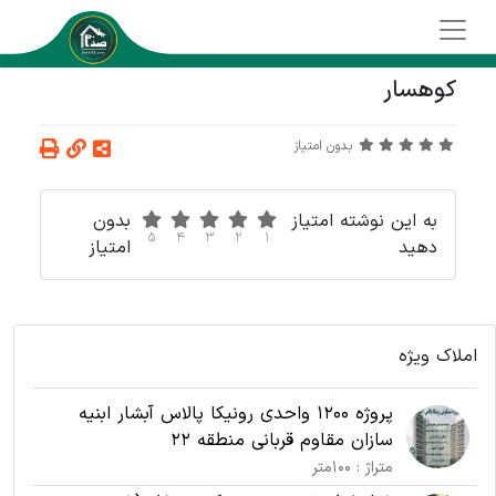
کوهسار
بدون امتیاز
به این نوشته امتیاز
بدون
5
4
3
2
1
دهید
امتیاز
املاک ویژه
پروژه 1200 واحدی رونیکا پالاس آبشار ابنیه
سازان مقاوم قربانی منطقه 22
متراژ : 100متر