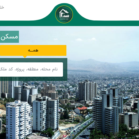
خا
مسکن صد
همـــه