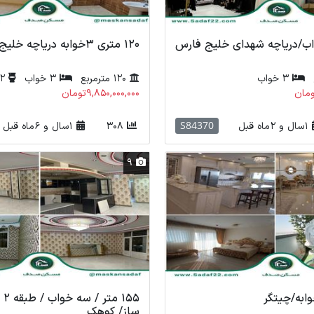
120 متری 3خوابه دریاچه خلیج فارس*
3 خواب
120 مترمربع
3 خواب
2 سرویس
9,850,000,000تومان
S84370
1 سال و 2 ماه قبل
308
1 سال و 6 ماه قبل
9
155
ساز/ کوهک