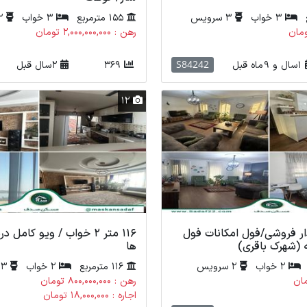
3 خواب
3 سرویس
155 مترمربع
3 خواب
2 سرویس
رهن : 2,000,000,000 تومان
S84242
1 سال و 9 ماه قبل
369
2 سال قبل
12
دار فروشی/فول امکانات فول
116 متر 2 خواب / ویو کامل
ه (شهرک باقری)
ها
2 خواب
2 سرویس
116 مترمربع
2 خواب
3 سرویس
رهن : 800,000,000 تومان
اجاره : 18,000,000 تومان