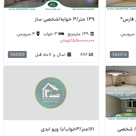
139 متر/3 خوابه/شخصی ساز
139 مترمربع
3 خواب
3 سرویس
15,500,000,000تومان
S84309
S84314
682
1 سال و 7 ماه قبل
 متر / سه خواب / طبقه 2 / شخصی
161متر/3خواب/با ویو ابدی