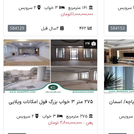
161 مترمربع
3 خواب
2 سرویس
11,000,000,000تومان
S84129
S84153
462
2 سال قبل
24
 دریاچه/ اسمان
275 متر 3 خواب بزرگ فول امکانات ویلایی
275 مترمربع
3 خواب
2 سرویس
رهن : 2,800,000,000 تومان