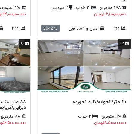
148 مترمربع
3 خواب
2 سرویس
228 مترمربع
16,100,000,000تومان
24,000,000,000تومان
S84273
361
1 سال و 9 ماه قبل
342
9
22
120متر/2خوابه/کلید نخورده
88 متر سند
دیزاین/دریاچ
120 مترمربع
2 خواب
88 مترمربع
8,500,000,000تومان
6,500,000,000تومان