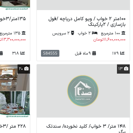
100متر 2 خواب / ویو کامل دریاچه /فول
135متر/3خواب/دریاچه شهدای خلیج فارس
بازسازی / 2پارکینگ
100 مترمربع
2 خواب
2 سرویس
135 مترمربع
11,600,000,000تومان
13,300,000,000تومان
S84555
179
9 ماه قبل
318
20
13
148 متر/ 3 خواب/ کلید نخورده/ سندتک
228 متر /3خوابه/چیتگر
برگ