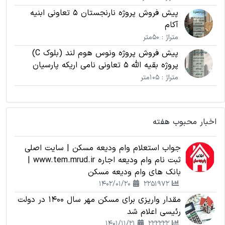
پیش فروش پروژه نارنجستان 5 تعاونی ابنیه
آکام
متراژ : 50متر
پیش فروش پروژه ونوس هوم لند (بلوک C)
پروژه بقیه الله 5 تعاونی نامی اریکه پارسیان
متراژ : 105متر
اخبار محبوب هفته
جواب استعلام وام ودیعه مسکن | سایت اصلی
ثبت نام وام ودیعه اجاره www.tem.mrud.ir |
بانک های وام ودیعه مسکن
1402/01/20
2251972
مقدار واریزی برای مسکن مهر سال 1400 در دولت
رئیسی اعلام شد
1401/11/21
222222