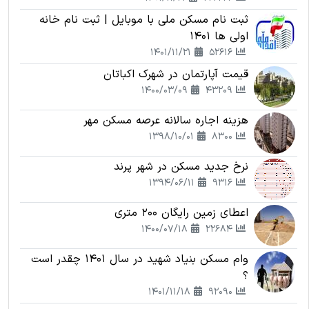
ثبت نام مسکن ملی با موبایل | ثبت نام خانه
اولی ها 1401
1401/11/21
52616
قیمت آپارتمان در شهرک اکباتان
1400/03/09
43209
هزینه اجاره سالانه عرصه مسکن مهر
1398/10/01
8300
نرخ جدید مسکن در شهر پرند
1394/06/11
9316
اعطای زمین رایگان 200 متری
1400/07/18
22684
وام مسکن بنیاد شهید در سال 1401 چقدر است
؟
1401/11/18
92090