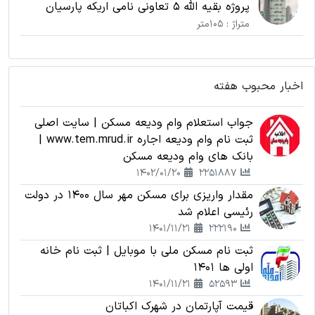
پروژه بقیه الله 5 تعاونی نامی اریکه پارسیان
متراژ : 105متر
اخبار محبوب هفته
جواب استعلام وام ودیعه مسکن | سایت اصلی
ثبت نام وام ودیعه اجاره www.tem.mrud.ir |
بانک های وام ودیعه مسکن
1402/01/20
2251887
مقدار واریزی برای مسکن مهر سال 1400 در دولت
رئیسی اعلام شد
1401/11/21
222190
ثبت نام مسکن ملی با موبایل | ثبت نام خانه
اولی ها 1401
1401/11/21
52593
قیمت آپارتمان در شهرک اکباتان