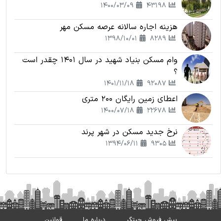
1400/03/09
43198
هزینه اجاره سالانه عرصه مسکن مهر
1398/10/01
8289
وام مسکن بنیاد شهید در سال 1401 چقدر است
؟
1401/11/18
92087
اعطای زمین رایگان 200 متری
1400/07/18
22678
نرخ جدید مسکن در شهر پرند
1394/06/11
9305
پیش فروش چیتگر
درباره ما
قوانین