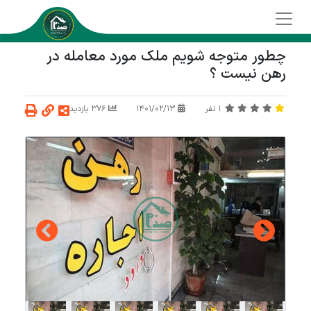
چطور متوجه شویم ملک مورد معامله در
رهن نیست ؟
1
نفر
1401/02/13
376 بازدید