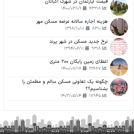
قیمت آپارتمان در شهرک اکباتان
1400/03/09
43218
هزینه اجاره سالانه عرصه مسکن مهر
1398/10/01
8310
نرخ جدید مسکن در شهر پرند
1394/06/11
9318
اعطای زمین رایگان 200 متری
1400/07/18
22687
چگونه یک تعاونی مسکن سالم و مطمئن را
بشناسیم؟؟
1403/05/04
17945