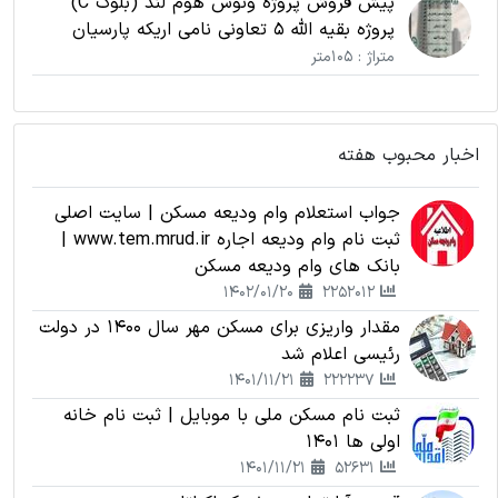
پیش فروش پروژه ونوس هوم لند (بلوک C)
پروژه بقیه الله 5 تعاونی نامی اریکه پارسیان
متراژ : 105متر
اخبار محبوب هفته
جواب استعلام وام ودیعه مسکن | سایت اصلی
ثبت نام وام ودیعه اجاره www.tem.mrud.ir |
بانک های وام ودیعه مسکن
1402/01/20
2252012
مقدار واریزی برای مسکن مهر سال 1400 در دولت
رئیسی اعلام شد
1401/11/21
222237
ثبت نام مسکن ملی با موبایل | ثبت نام خانه
اولی ها 1401
1401/11/21
52631