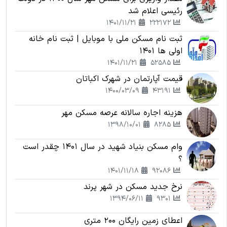
رئیسی اعلام شد
1401/11/21
222172
ثبت نام مسکن ملی با موبایل | ثبت نام خانه
اولی ها 1401
1401/11/21
52585
قیمت آپارتمان در شهرک اکباتان
1400/03/09
43191
هزینه اجاره سالانه عرصه مسکن مهر
1398/10/01
8285
وام مسکن بنیاد شهید در سال 1401 چقدر است
؟
1401/11/18
92086
نرخ جدید مسکن در شهر پرند
1394/06/11
9301
اعطای زمین رایگان 200 متری