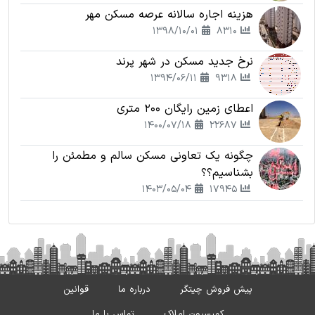
هزینه اجاره سالانه عرصه مسکن مهر
1398/10/01
8310
نرخ جدید مسکن در شهر پرند
1394/06/11
9318
اعطای زمین رایگان 200 متری
1400/07/18
22687
چگونه یک تعاونی مسکن سالم و مطمئن را
بشناسیم؟؟
1403/05/04
17945
پیش فروش چیتگر
درباره ما
قوانین
کمیسیون املاک
تماس با ما