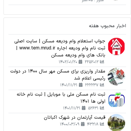
متراژ : 105متر
اخبار محبوب هفته
جواب استعلام وام ودیعه مسکن | سایت اصلی
ثبت نام وام ودیعه اجاره www.tem.mrud.ir |
بانک های وام ودیعه مسکن
1402/01/20
2252012
مقدار واریزی برای مسکن مهر سال 1400 در دولت
رئیسی اعلام شد
1401/11/21
222237
ثبت نام مسکن ملی با موبایل | ثبت نام خانه
اولی ها 1401
1401/11/21
52631
قیمت آپارتمان در شهرک اکباتان
1400/03/09
43218