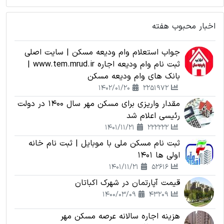
اخبار محبوب هفته
جواب استعلام وام ودیعه مسکن | سایت اصلی
ثبت نام وام ودیعه اجاره www.tem.mrud.ir |
بانک های وام ودیعه مسکن
1402/01/20
2251972
مقدار واریزی برای مسکن مهر سال 1400 در دولت
رئیسی اعلام شد
1401/11/21
222222
ثبت نام مسکن ملی با موبایل | ثبت نام خانه
اولی ها 1401
1401/11/21
52616
قیمت آپارتمان در شهرک اکباتان
1400/03/09
43209
هزینه اجاره سالانه عرصه مسکن مهر