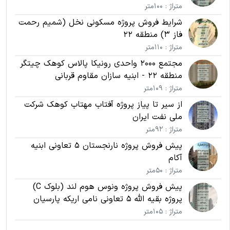
متراژ : 100متر
شرایط فروش پروژه مسکونی نخل (شمیم رحمت
فاز 3) منطقه 22
متراژ : 110متر
مجتمع 2000 واحدی رونیکا پالاس کوهک چیتگر
منطقه 22 - ابنیه سازان مقاوم قربانی
متراژ : 109متر
از سیر تا پیاز پروژه آفتاب مهتاب کوهک شرکت
ملی نفت ایران
متراژ : 92متر
پیش فروش پروژه نارنجستان 5 تعاونی ابنیه
آکام
متراژ : 50متر
پیش فروش پروژه ونوس هوم لند (بلوک C)
پروژه بقیه الله 5 تعاونی نامی اریکه پارسیان
متراژ : 105متر