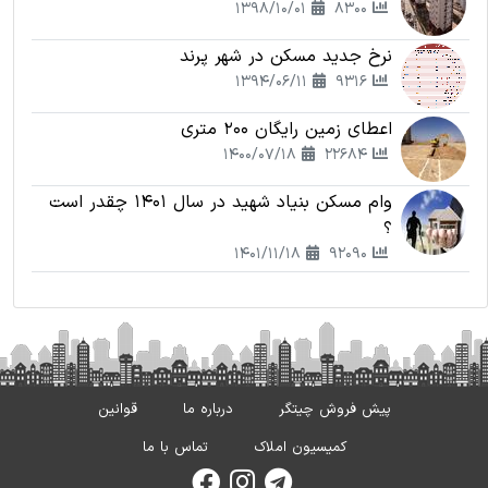
1398/10/01
8300
نرخ جدید مسکن در شهر پرند
1394/06/11
9316
اعطای زمین رایگان 200 متری
1400/07/18
22684
وام مسکن بنیاد شهید در سال 1401 چقدر است
؟
1401/11/18
92090
پیش فروش چیتگر
درباره ما
قوانین
کمیسیون املاک
تماس با ما