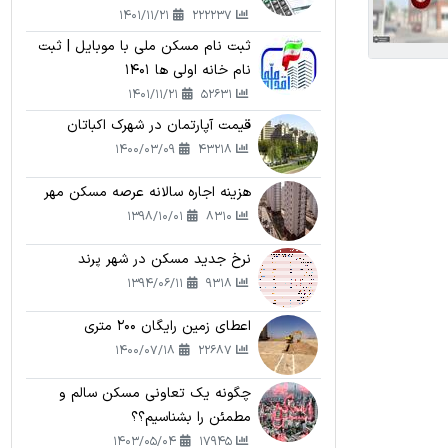
1401/11/21
222237
ثبت نام مسکن ملی با موبایل | ثبت
نام خانه اولی ها 1401
1401/11/21
52631
قیمت آپارتمان در شهرک اکباتان
1400/03/09
43218
هزینه اجاره سالانه عرصه مسکن مهر
1398/10/01
8310
نرخ جدید مسکن در شهر پرند
1394/06/11
9318
اعطای زمین رایگان 200 متری
1400/07/18
22687
چگونه یک تعاونی مسکن سالم و
مطمئن را بشناسیم؟؟
1403/05/04
17945