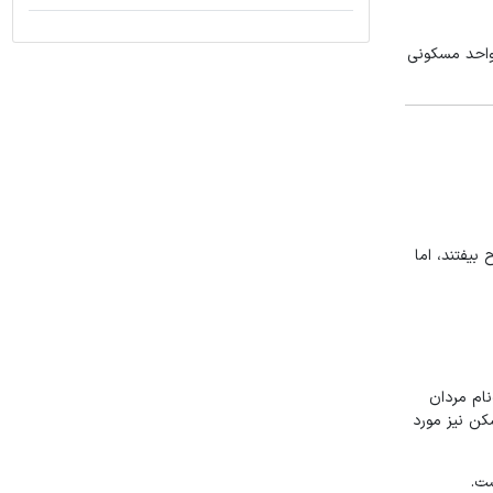
حویل واحد مسکونی
یفتند، اما
ام مردان
سکن نیز مورد
ست.