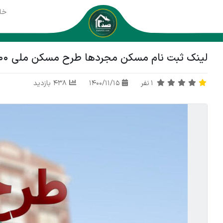
خا
لینک ثبت نام مسکن مجردها طرح مسکن ملی 1400 استان ایلام
1
نفر
1400/11/15
438 بازدید