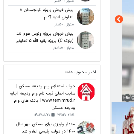
متراژ : 92متر
پیش فروش پروژه نارنجستان 5
تعاونی ابنیه آکام
متراژ : 50متر
پیش فروش پروژه ونوس هوم لند
(بلوک C) پروژه بقیه الله 5 تعاونی
نامی اریکه پارسیان
متراژ : 105متر
اخبار محبوب هفته
جواب استعلام وام ودیعه مسکن |
سایت اصلی ثبت نام وام ودیعه اجاره
www.tem.mrud.ir | بانک های وام
ودیعه مسکن
1402/01/20
2252012
مقدار واریزی برای مسکن مهر سال
1400 در دولت رئیسی اعلام شد