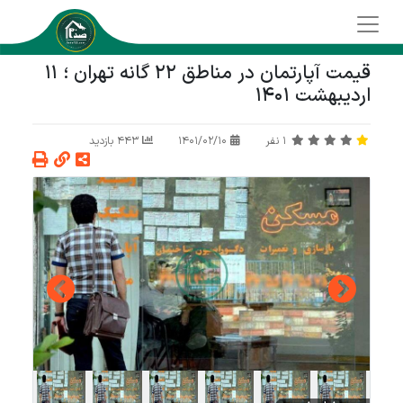
قیمت آپارتمان در مناطق 22 گانه تهران ؛ 11
اردیبهشت 1401
1
نفر
1401/02/10
443 بازدید