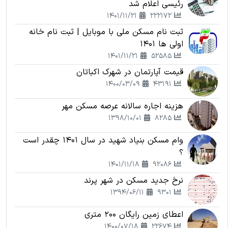
رئیسی اعلام شد
1401/11/21
222172
ثبت نام مسکن ملی با موبایل | ثبت نام خانه
اولی ها 1401
1401/11/21
52585
قیمت آپارتمان در شهرک اکباتان
1400/03/09
43191
هزینه اجاره سالانه عرصه مسکن مهر
1398/10/01
8285
وام مسکن بنیاد شهید در سال 1401 چقدر است
؟
1401/11/18
92086
نرخ جدید مسکن در شهر پرند
1394/06/11
9301
اعطای زمین رایگان 200 متری
1400/07/18
22674