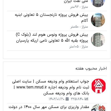
ملی نفت ایران
متراژ : 92متر
پیش فروش پروژه نارنجستان 5 تعاونی ابنیه
آکام
متراژ : 50متر
پیش فروش پروژه ونوس هوم لند (بلوک C)
پروژه بقیه الله 5 تعاونی نامی اریکه پارسیان
متراژ : 105متر
اخبار محبوب هفته
جواب استعلام وام ودیعه مسکن | سایت اصلی
ثبت نام وام ودیعه اجاره www.tem.mrud.ir |
بانک های وام ودیعه مسکن
1402/01/20
2251840
مقدار واریزی برای مسکن مهر سال 1400 در دولت