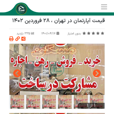
قیمت آپارتمان در تهران ، 28 فروردین 1402
بدون امتیاز
1401/04/16
335 بازدید
1 از 1