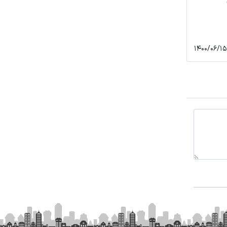
مشهد امروز
خواهند گرفت ؟
1373
1400/06/17
1474
140