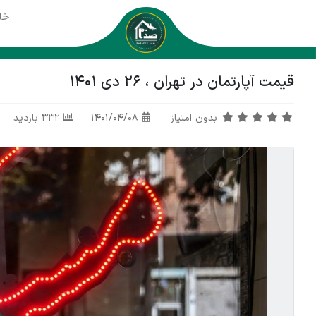
خا
قیمت آپارتمان در تهران ، 26 دی 1401
بدون امتیاز
1401/04/08
332 بازدید