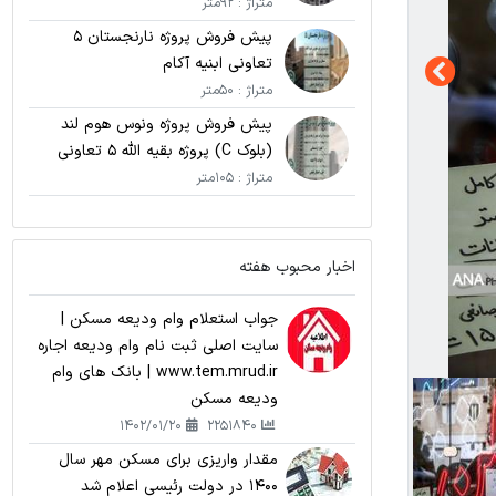
متراژ : 92متر
پیش فروش پروژه نارنجستان 5
تعاونی ابنیه آکام
متراژ : 50متر
پیش فروش پروژه ونوس هوم لند
(بلوک C) پروژه بقیه الله 5 تعاونی
نامی اریکه پارسیان
متراژ : 105متر
اخبار محبوب هفته
جواب استعلام وام ودیعه مسکن |
سایت اصلی ثبت نام وام ودیعه اجاره
www.tem.mrud.ir | بانک های وام
ودیعه مسکن
1402/01/20
2251840
مقدار واریزی برای مسکن مهر سال
1400 در دولت رئیسی اعلام شد