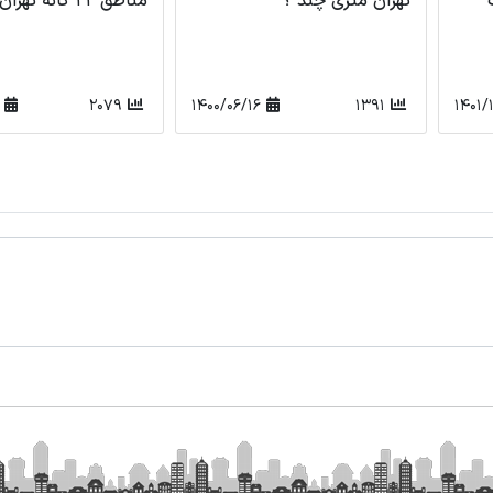
مناطق 22 گانه تهران
مختلف تهران
0/06/16
2265
1400/06/15
2079