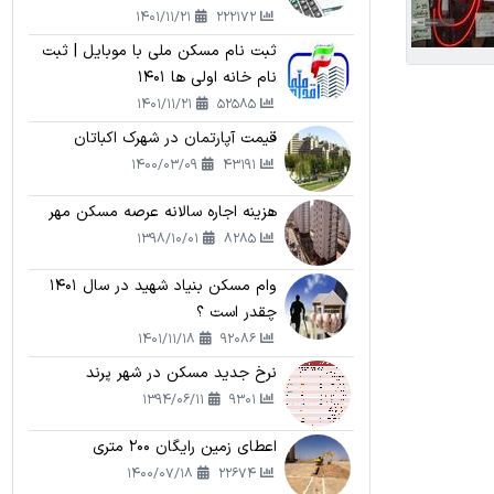
1401/11/21
222172
ثبت نام مسکن ملی با موبایل | ثبت
نام خانه اولی ها 1401
1401/11/21
52585
قیمت آپارتمان در شهرک اکباتان
1400/03/09
43191
هزینه اجاره سالانه عرصه مسکن مهر
1398/10/01
8285
وام مسکن بنیاد شهید در سال 1401
چقدر است ؟
1401/11/18
92086
نرخ جدید مسکن در شهر پرند
1394/06/11
9301
اعطای زمین رایگان 200 متری
1400/07/18
22674