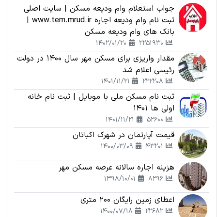
جواب استعلام وام ودیعه مسکن | سایت اصلی
ثبت نام وام ودیعه اجاره www.tem.mrud.ir |
بانک های وام ودیعه مسکن
1402/01/20
2251930
مقدار واریزی برای مسکن مهر سال 1400 در دولت
رئیسی اعلام شد
1401/11/21
222208
ثبت نام مسکن ملی با موبایل | ثبت نام خانه
اولی ها 1401
1401/11/21
52600
قیمت آپارتمان در شهرک اکباتان
1400/03/09
43201
هزینه اجاره سالانه عرصه مسکن مهر
1398/10/01
8296
اعطای زمین رایگان 200 متری
1400/07/18
22682