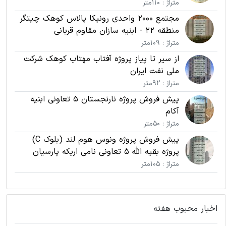
متراژ : 110متر
مجتمع 2000 واحدی رونیکا پالاس کوهک چیتگر
منطقه 22 - ابنیه سازان مقاوم قربانی
متراژ : 109متر
از سیر تا پیاز پروژه آفتاب مهتاب کوهک شرکت
ملی نفت ایران
متراژ : 92متر
پیش فروش پروژه نارنجستان 5 تعاونی ابنیه
آکام
متراژ : 50متر
پیش فروش پروژه ونوس هوم لند (بلوک C)
پروژه بقیه الله 5 تعاونی نامی اریکه پارسیان
متراژ : 105متر
اخبار محبوب هفته