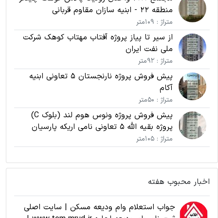
منطقه 22 - ابنیه سازان مقاوم قربانی
متراژ : 109متر
از سیر تا پیاز پروژه آفتاب مهتاب کوهک شرکت
ملی نفت ایران
متراژ : 92متر
پیش فروش پروژه نارنجستان 5 تعاونی ابنیه
آکام
متراژ : 50متر
پیش فروش پروژه ونوس هوم لند (بلوک C)
پروژه بقیه الله 5 تعاونی نامی اریکه پارسیان
متراژ : 105متر
اخبار محبوب هفته
جواب استعلام وام ودیعه مسکن | سایت اصلی