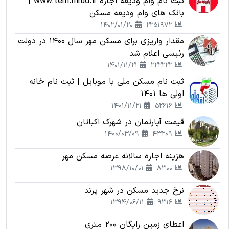
ثبت نام وام ودیعه اجاره www.tem.mrud.ir |
بانک های وام ودیعه مسکن
1402/01/20
2251972
مقدار واریزی برای مسکن مهر سال 1400 در دولت
رئیسی اعلام شد
1401/11/21
222222
ثبت نام مسکن ملی با موبایل | ثبت نام خانه
اولی ها 1401
1401/11/21
52616
قیمت آپارتمان در شهرک اکباتان
1400/03/09
43209
هزینه اجاره سالانه عرصه مسکن مهر
1398/10/01
8300
نرخ جدید مسکن در شهر پرند
1394/06/11
9316
اعطای زمین رایگان 200 متری