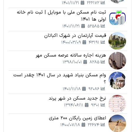
1401/11/21
222172
ثبت نام مسکن ملی با موبایل | ثبت نام خانه
اولی ها 1401
1401/11/21
52585
قیمت آپارتمان در شهرک اکباتان
1400/03/09
43191
هزینه اجاره سالانه عرصه مسکن مهر
1398/10/01
8285
وام مسکن بنیاد شهید در سال 1401 چقدر است
؟
1401/11/18
92086
نرخ جدید مسکن در شهر پرند
1394/06/11
9301
اعطای زمین رایگان 200 متری
1400/07/18
22674