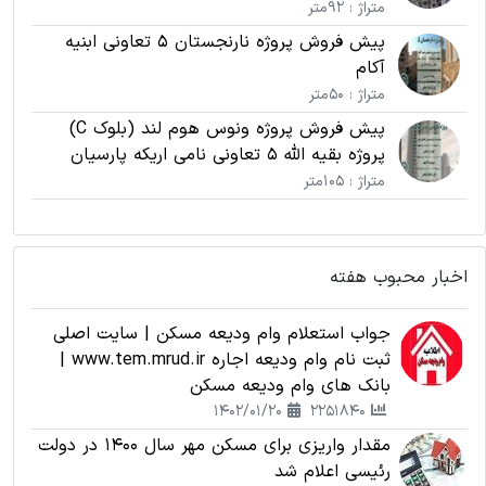
متراژ : 92متر
پیش فروش پروژه نارنجستان 5 تعاونی ابنیه
آکام
متراژ : 50متر
پیش فروش پروژه ونوس هوم لند (بلوک C)
پروژه بقیه الله 5 تعاونی نامی اریکه پارسیان
متراژ : 105متر
اخبار محبوب هفته
جواب استعلام وام ودیعه مسکن | سایت اصلی
ثبت نام وام ودیعه اجاره www.tem.mrud.ir |
بانک های وام ودیعه مسکن
1402/01/20
2251840
مقدار واریزی برای مسکن مهر سال 1400 در دولت
رئیسی اعلام شد