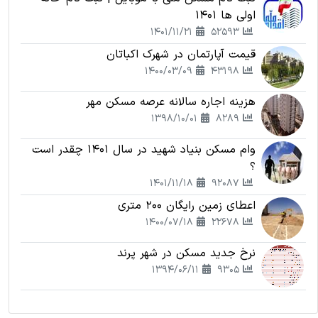
اولی ها 1401
1401/11/21
52593
قیمت آپارتمان در شهرک اکباتان
1400/03/09
43198
هزینه اجاره سالانه عرصه مسکن مهر
1398/10/01
8289
وام مسکن بنیاد شهید در سال 1401 چقدر است
؟
1401/11/18
92087
اعطای زمین رایگان 200 متری
1400/07/18
22678
نرخ جدید مسکن در شهر پرند
1394/06/11
9305