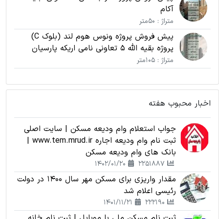
آکام
متراژ : 50متر
پیش فروش پروژه ونوس هوم لند (بلوک C)
پروژه بقیه الله 5 تعاونی نامی اریکه پارسیان
متراژ : 105متر
اخبار محبوب هفته
جواب استعلام وام ودیعه مسکن | سایت اصلی
ثبت نام وام ودیعه اجاره www.tem.mrud.ir |
بانک های وام ودیعه مسکن
1402/01/20
2251887
مقدار واریزی برای مسکن مهر سال 1400 در دولت
رئیسی اعلام شد
1401/11/21
222190
ثبت نام مسکن ملی با موبایل | ثبت نام خانه