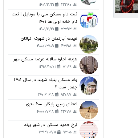
1401/11/21
222190
ثبت نام مسکن ملی با موبایل | ثبت
نام خانه اولی ها 1401
1401/11/21
52593
قیمت آپارتمان در شهرک اکباتان
1400/03/09
43198
هزینه اجاره سالانه عرصه مسکن مهر
1398/10/01
8289
وام مسکن بنیاد شهید در سال 1401
چقدر است ؟
1401/11/18
92087
اعطای زمین رایگان 200 متری
1400/07/18
22678
نرخ جدید مسکن در شهر پرند
1394/06/11
9305