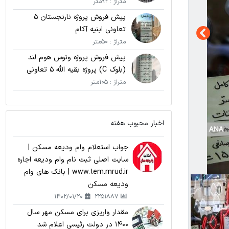
متراژ : 92متر
پیش فروش پروژه نارنجستان 5
تعاونی ابنیه آکام
متراژ : 50متر
پیش فروش پروژه ونوس هوم لند
(بلوک C) پروژه بقیه الله 5 تعاونی
نامی اریکه پارسیان
متراژ : 105متر
اخبار محبوب هفته
جواب استعلام وام ودیعه مسکن |
سایت اصلی ثبت نام وام ودیعه اجاره
www.tem.mrud.ir | بانک های وام
ودیعه مسکن
1402/01/20
2251887
مقدار واریزی برای مسکن مهر سال
1400 در دولت رئیسی اعلام شد