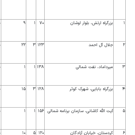
۱
بزرگراه ارتش، بلوار اوشان
۷۰
۱
۹
۰
۲
جلال آل احمد
۱۲۳
۳
۲۲
۰
۳
میرداماد، نفت شمالی
۱۳۸
۱
۱
۰
۴
بزرگراه بابایی، شهرک کوثر
۱۲۸
۳
۱۵
۰
۵
آیت الله کاشانی، سازمان برنامه شمالی
۱۵۶
۱
۱
۰
۶
کردستان، خیابان آزادگان
۱۲۰
۵
۱۰
۰