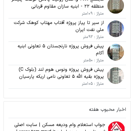
منطقه 22 - ابنیه سازان مقاوم قربانی
متراژ : 109متر
از سیر تا پیاز پروژه آفتاب مهتاب کوهک شرکت
ملی نفت ایران
متراژ : 92متر
پیش فروش پروژه نارنجستان 5 تعاونی ابنیه
آکام
متراژ : 50متر
پیش فروش پروژه ونوس هوم لند (بلوک C)
پروژه بقیه الله 5 تعاونی نامی اریکه پارسیان
متراژ : 105متر
اخبار محبوب هفته
جواب استعلام وام ودیعه مسکن | سایت اصلی