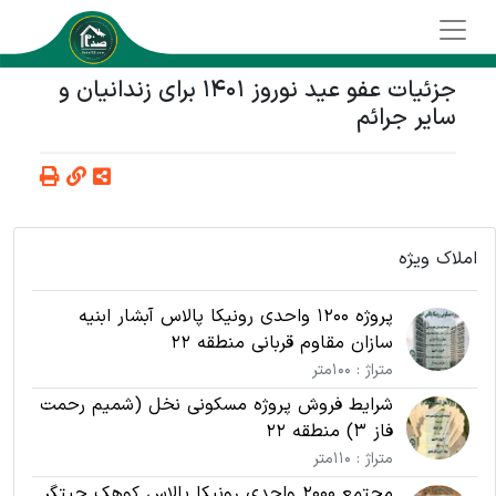
جزئیات عفو عید نوروز 1401 برای زندانیان و
سایر جرائم
املاک ویژه
پروژه 1200 واحدی رونیکا پالاس آبشار ابنیه
سازان مقاوم قربانی منطقه 22
متراژ : 100متر
شرایط فروش پروژه مسکونی نخل (شمیم رحمت
فاز 3) منطقه 22
متراژ : 110متر
مجتمع 2000 واحدی رونیکا پالاس کوهک چیتگر