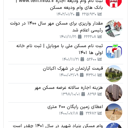
ثبت نام وام ودیعه اجاره www.tem.mrud.ir |
بانک های وام ودیعه مسکن
1402/01/20
2251930
مقدار واریزی برای مسکن مهر سال 1400 در دولت
رئیسی اعلام شد
1401/11/21
222208
ثبت نام مسکن ملی با موبایل | ثبت نام خانه
اولی ها 1401
1401/11/21
52600
قیمت آپارتمان در شهرک اکباتان
1400/03/09
43201
هزینه اجاره سالانه عرصه مسکن مهر
1398/10/01
8296
اعطای زمین رایگان 200 متری
1400/07/18
22682
وام مسکن بنیاد شهید در سال 1401 چقدر است